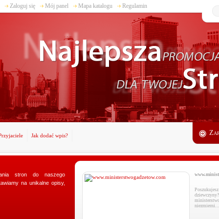
Zaloguj się
Mój panel
Mapa katalogu
Regulamin
Zar
Przyjaciele
Jak dodać wpis?
nia stron do naszego
adzetow.com
www.minist
awiamy na unikalne opisy,
onałego prezentu dla swojej
Poszukuje
lnie dla Was utworzyliśmy sklep
dziewczyny?
etow.com, w którym wyszukacie
ministerst
niezmierni..