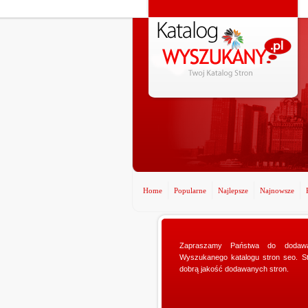
Home
Popularne
Najlepsze
Najnowsze
Zapraszamy Państwa do dodawa
www.ministerstwog
Wyszukanego katalogu stron seo. St
Poszukujesz dosk
dobrą jakość dodawanych stron.
dziewczyny? Specja
ministerstwogadz
niezmierni...