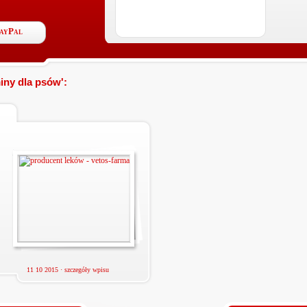
PayPal
iny dla psów':
11 10 2015 ·
szczegóły wpisu