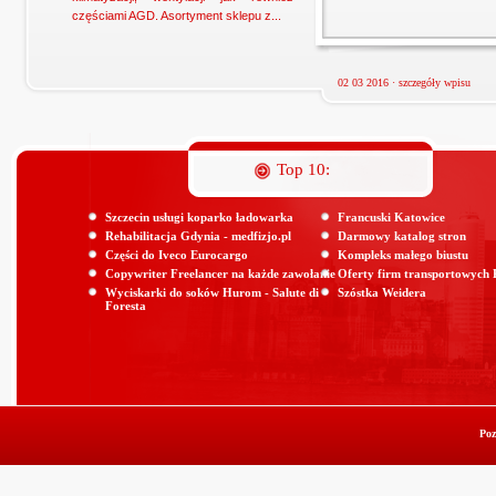
częściami AGD. Asortyment sklepu z...
02 03 2016 ·
szczegóły wpisu
Top 10:
Szczecin usługi koparko ładowarka
Francuski Katowice
Rehabilitacja Gdynia - medfizjo.pl
Darmowy katalog stron
Części do Iveco Eurocargo
Kompleks małego biustu
Copywriter Freelancer na każde zawołanie
Oferty firm transportowych
Wyciskarki do soków Hurom - Salute di
Szóstka Weidera
Foresta
Poz