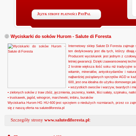
Język strony płatności PayPal
Wyciskarki do soków Hurom - Salute di Foresta
Internetowy sklep Salute Di Foresta zajmuj
ten dedykowany jest dla tych, którzy dbaj
Producent wyciskarek jest jednym z czołowyc
letniej gwarancji. Dzięki zaawansowanej tec
2 krotnie większa ilość soku niż tradycyjn
witamin, minerałów, antyoksydantów i natu
najbardziej pożądanych sprzętów AGD w ka
600, jest ona idealna do użytku domowego jak
• wszystkich owoców i warzyw, twardych i mię
• zielonych soków z traw zbóż, jęczmienia, pszenicy, kiełek, liści sałaty, szpinaku, natki
• truskawek, jagód, winogron, marchewki, imbiru, buraków
Wyciskarka Hurom HG HU-600 jest sprzętem o niedużych rozmiarach, przez co zajm
się z naszą oferta na salutediforesta.pl
Szczegóły strony
www.salutediforesta.pl
: