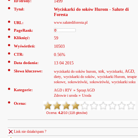
ID strony:
1499
Tytuł:
Wyciskarki do soków Hurom - Salute di
Foresta
URL:
www.salutediforesta.pl
PageRank:
Kliknięć:
59
Wyświetleń:
10503
CTR:
0.56%
Data dodania:
13 04 2015
Słowa kluczowe:
, sok,
, AGD,
wyciskarki do soków hurom
wyciskarki
,
,
,
diety
wyciskarki do soków
wyciskarki Hurom
terapie
,
,
,
sokowe
sokowirówki
sokowirówki
wyciskarki soku
Kategorie:
»
AGD i RTV
Sprzęt AGD
»
Zdrowie i uroda
Uroda
Ocena:
Ocena:
4.2
/10 (118 głosów)
Link nie działa/spam ?