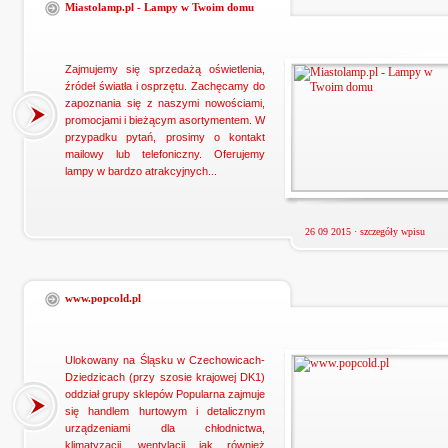
Miastolamp.pl - Lampy w Twoim domu
Zajmujemy się sprzedażą oświetlenia,
źródeł światła i osprzętu. Zachęcamy do
zapoznania się z naszymi nowościami,
promocjami i bieżącym asortymentem. W
przypadku pytań, prosimy o kontakt
mailowy lub telefoniczny. Oferujemy
lampy w bardzo atrakcyjnych...
26 09 2015 ·
szczegóły wpisu
www.popcold.pl
Ulokowany na Śląsku w Czechowicach-
Dziedzicach (przy szosie krajowej DK1)
oddział grupy sklepów Popularna zajmuje
się handlem hurtowym i detalicznym
urządzeniami dla chłodnictwa,
klimatyzacji, wentylacji jak również