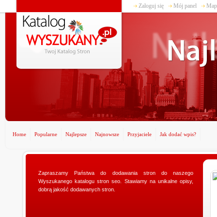
Zaloguj się
Mój panel
Mapa
Home
Popularne
Najlepsze
Najnowsze
Przyjaciele
Jak dodać wpis?
www.ministerstwogadzetow.com
Zapraszamy Państwa do dodawania stron do naszego
Wyszukanego katalogu stron seo. Stawiamy na unikalne opisy,
Poszukujesz doskonałego prezentu dla swojej
dobrą jakość dodawanych stron.
dziewczyny? Specjalnie dla Was utworzyliśmy sklep
ministerstwogadzetow.com, w którym wyszukacie
niezmierni...