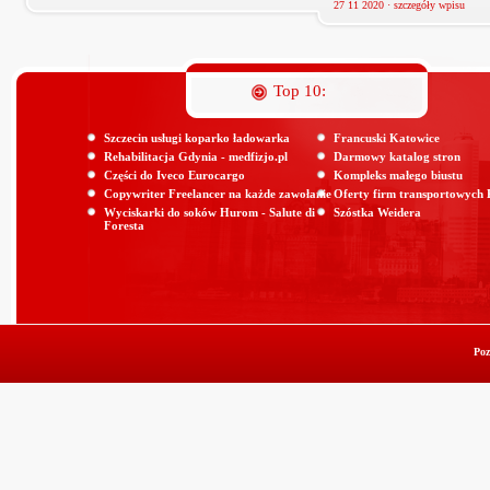
27 11 2020 ·
szczegóły wpisu
Top 10:
Szczecin usługi koparko ładowarka
Francuski Katowice
Rehabilitacja Gdynia - medfizjo.pl
Darmowy katalog stron
Części do Iveco Eurocargo
Kompleks małego biustu
Copywriter Freelancer na każde zawołanie
Oferty firm transportowych
Wyciskarki do soków Hurom - Salute di
Szóstka Weidera
Foresta
Poz