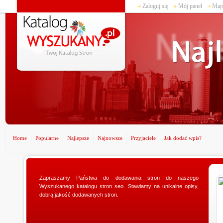
Zaloguj się
Mój panel
Mapa
Home
Popularne
Najlepsze
Najnowsze
Przyjaciele
Jak dodać wpis?
www.ministerstwogadzetow.com
Zapraszamy Państwa do dodawania stron do naszego
Wyszukanego katalogu stron seo. Stawiamy na unikalne opisy,
Poszukujesz doskonałego prezentu dla swojej
dobrą jakość dodawanych stron.
dziewczyny? Specjalnie dla Was utworzyliśmy sklep
ministerstwogadzetow.com, w którym wyszukacie
niezmierni...