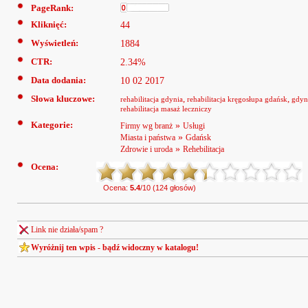
PageRank:
Kliknięć:
44
Wyświetleń:
1884
CTR:
2.34%
Data dodania:
10 02 2017
Słowa kluczowe:
,
,
rehabilitacja gdynia
rehabilitacja kręgosłupa gdańsk
gdyn
rehabilitacja masaż leczniczy
Kategorie:
»
Firmy wg branż
Usługi
»
Miasta i państwa
Gdańsk
»
Zdrowie i uroda
Rehebilitacja
Ocena:
Ocena:
5.4
/10 (124 głosów)
Link nie działa/spam ?
Wyróżnij ten wpis - bądź widoczny w katalogu!