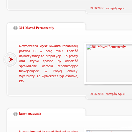
09 06 2017 ·
szczegóły wpisu
301 Moved Permanently
Nowoczesna wyszukiwarka rehabilitacji
pozwoli Ci w parę minut znaleźć
najkorzystniejsze propozycje. To prosty
oraz szybki sposób, by odnaleźć
sprawdzone ośrodki rehabilitacyjne
funkcjonujące w Twojej okolicy.
Wystarczy, że wybierzesz typ ośrodka,
któ...
30 06 2018 ·
szczegóły wpisu
kursy spawania
Nasza firma od lat specjalizuje się o wiele