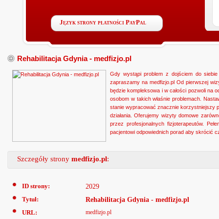
Język strony płatności PayPal
Rehabilitacja Gdynia - medfizjo.pl
Gdy wystąpi problem z dojściem do siebie
zapraszamy na medfizjo.pl Od pierwszej wi
będzie kompleksowa i w całości pozwoli na o
osobom w takich właśnie problemach. Nasta
stanie wypracować znacznie korzystniejszy p
działania. Oferujemy wizyty domowe zarówn
przez profesjonalnych fizjoterapeutów. Pe
pacjentowi odpowiednich porad aby skrócić c
Szczegóły strony
medfizjo.pl
:
ID strony:
2029
Tytuł:
Rehabilitacja Gdynia - medfizjo.pl
URL:
medfizjo.pl