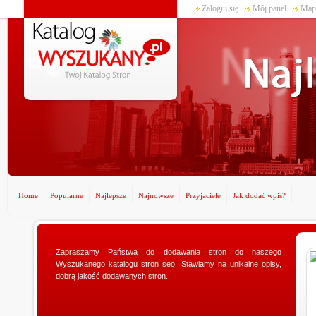
Zaloguj się
Mój panel
Mapa
Home
Popularne
Najlepsze
Najnowsze
Przyjaciele
Jak dodać wpis?
Zapraszamy Państwa do dodawania stron do naszego
www.ministerstwogadzetow.com
Wyszukanego katalogu stron seo. Stawiamy na unikalne opisy,
Poszukujesz doskonałego prezentu dla swojej
dobrą jakość dodawanych stron.
dziewczyny? Specjalnie dla Was utworzyliśmy sklep
ministerstwogadzetow.com, w którym wyszukacie
niezmierni...