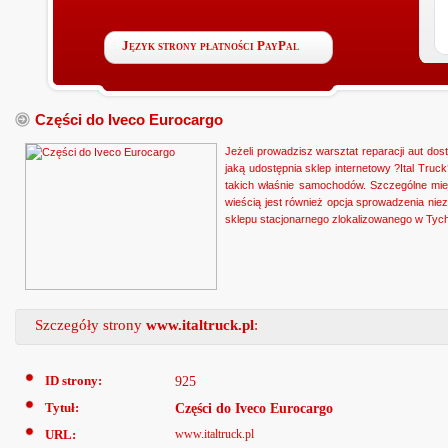
Język strony płatności PayPal
Części do Iveco Eurocargo
Jeżeli prowadzisz warsztat reparacji aut do
jaką udostępnia sklep internetowy ?Ital Tru
takich właśnie samochodów. Szczególne miej
wieścią jest również opcja sprowadzenia ni
sklepu stacjonarnego zlokalizowanego w Tyc
Szczegóły strony
www.italtruck.pl
:
ID strony:
925
Tytuł:
Części do Iveco Eurocargo
URL:
www.italtruck.pl