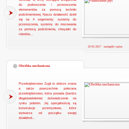
do podnoszenia i przenoszenia
elemenentów za pomocą techniki
podciśnieniowej. Nasza działaność dzieli
się na 4 segementy: systemy do
przenoszenia, systemy do mocowania
za pomocą podciśnienia, chwyatki do
robotów,...
29 03 2017 ·
szczegóły wpisu
Obróbka mechaniczna
Przedsiębiorstwo Zugil to dobrze znana
a także powszechnie polecana
przedsiębiorstwo, która posiada {bardzo
długie|wieloletnie| doświadczenie na
rynku polskim. Jej specjalnością są
konstrukcje przemysłowe, które
wytwarza od początku swojej
działalnoś...