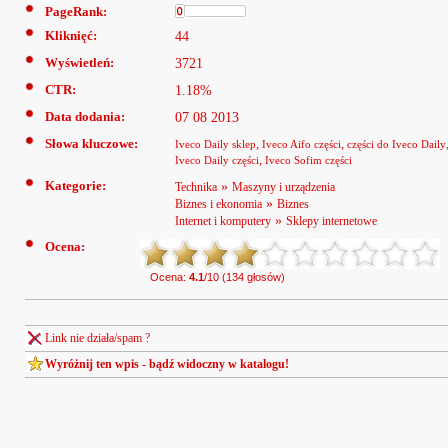
PageRank:
Kliknięć:
44
Wyświetleń:
3721
CTR:
1.18%
Data dodania:
07 08 2013
Słowa kluczowe:
,
,
Iveco Daily sklep
Iveco Aifo części
części do Iveco Daily
,
Iveco Daily części
Iveco Sofim części
Kategorie:
»
Technika
Maszyny i urządzenia
»
Biznes i ekonomia
Biznes
»
Internet i komputery
Sklepy internetowe
Ocena:
Ocena:
4.1
/10 (134 głosów)
Link nie działa/spam ?
Wyróżnij ten wpis - bądź widoczny w katalogu!