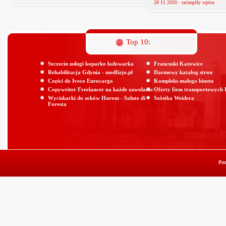
28 11 2020 ·
szczegóły wpisu
Top 10:
Szczecin usługi koparko ładowarka
Francuski Katowice
Rehabilitacja Gdynia - medfizjo.pl
Darmowy katalog stron
Części do Iveco Eurocargo
Kompleks małego biustu
Copywriter Freelancer na każde zawołanie
Oferty firm transportowych
Wyciskarki do soków Hurom - Salute di
Szóstka Weidera
Foresta
Poz