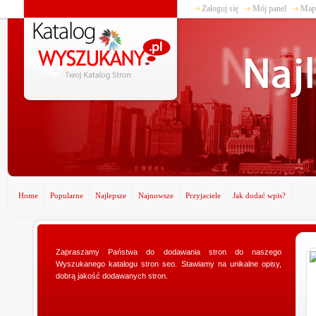
Zaloguj się
Mój panel
Mapa
Home
Popularne
Najlepsze
Najnowsze
Przyjaciele
Jak dodać wpis?
Zapraszamy Państwa do dodawania stron do naszego
www.ministerstwogadzetow.com
Wyszukanego katalogu stron seo. Stawiamy na unikalne opisy,
Poszukujesz doskonałego prezentu dla swojej
dobrą jakość dodawanych stron.
dziewczyny? Specjalnie dla Was utworzyliśmy sklep
ministerstwogadzetow.com, w którym wyszukacie
niezmierni...