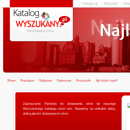
Zaloguj się
Mój panel
Mapa
Home
Popularne
Najlepsze
Najnowsze
Przyjaciele
Jak dodać wpis?
Zapraszamy Państwa do dodawania stron do naszego
www.ministerstwogadzetow.com
Wyszukanego katalogu stron seo. Stawiamy na unikalne opisy,
Poszukujesz doskonałego prezentu dla swojej
dobrą jakość dodawanych stron.
dziewczyny? Specjalnie dla Was utworzyliśmy sklep
ministerstwogadzetow.com, w którym wyszukacie
niezmierni...