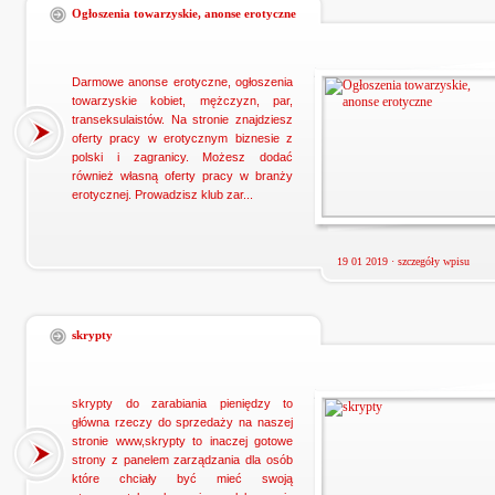
Ogłoszenia towarzyskie, anonse erotyczne
Darmowe anonse erotyczne, ogłoszenia
towarzyskie kobiet, mężczyzn, par,
transeksulaistów. Na stronie znajdziesz
oferty pracy w erotycznym biznesie z
polski i zagranicy. Możesz dodać
również własną oferty pracy w branży
erotycznej. Prowadzisz klub zar...
19 01 2019 ·
szczegóły wpisu
skrypty
skrypty do zarabiania pieniędzy to
główna rzeczy do sprzedaży na naszej
stronie www,skrypty to inaczej gotowe
strony z panelem zarządzania dla osób
które chciały być mieć swoją