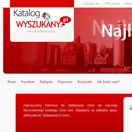
Zaloguj się
Mój panel
Mapa
Home
Popularne
Najlepsze
Najnowsze
Przyjaciele
Jak dodać wpis?
Zapraszamy Państwa do dodawania stron do naszego
www.ministerstwogadzetow.com
Wyszukanego katalogu stron seo. Stawiamy na unikalne opisy,
Poszukujesz doskonałego prezentu dla swojej
dobrą jakość dodawanych stron.
dziewczyny? Specjalnie dla Was utworzyliśmy sklep
ministerstwogadzetow.com, w którym wyszukacie
niezmierni...