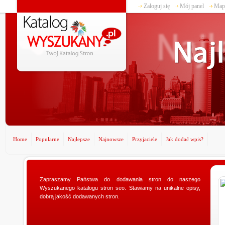
Zaloguj się
Mój panel
Mapa
Home
Popularne
Najlepsze
Najnowsze
Przyjaciele
Jak dodać wpis?
Zapraszamy Państwa do dodawania stron do naszego
www.ministerstwogadzetow.com
Wyszukanego katalogu stron seo. Stawiamy na unikalne opisy,
Poszukujesz doskonałego prezentu dla swojej
dobrą jakość dodawanych stron.
dziewczyny? Specjalnie dla Was utworzyliśmy sklep
ministerstwogadzetow.com, w którym wyszukacie
niezmierni...