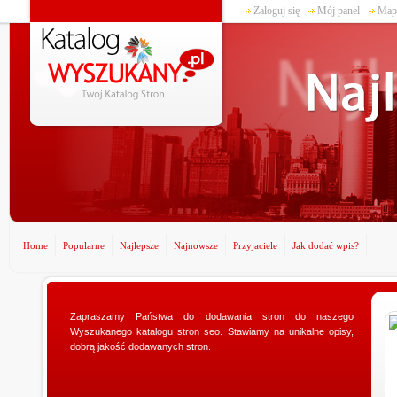
Zaloguj się
Mój panel
Mapa
Home
Popularne
Najlepsze
Najnowsze
Przyjaciele
Jak dodać wpis?
Zapraszamy Państwa do dodawania stron do naszego
www.ministerstwogadzetow.com
Wyszukanego katalogu stron seo. Stawiamy na unikalne opisy,
Poszukujesz doskonałego prezentu dla swojej
dobrą jakość dodawanych stron.
dziewczyny? Specjalnie dla Was utworzyliśmy sklep
ministerstwogadzetow.com, w którym wyszukacie
niezmierni...