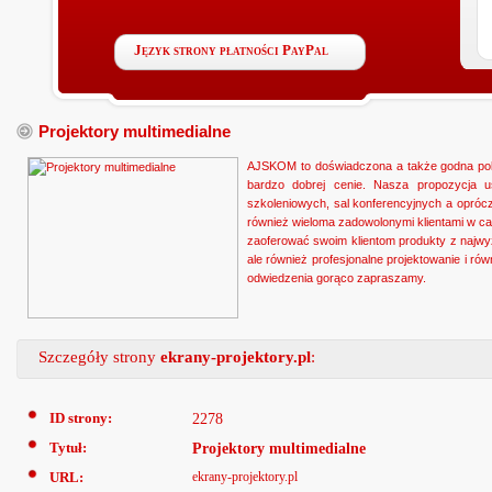
Język strony płatności PayPal
Projektory multimedialne
AJSKOM to doświadczona a także godna polec
bardzo dobrej cenie. Nasza propozycja u
szkoleniowych, sal konferencyjnych a opró
również wieloma zadowolonymi klientami w c
zaoferować swoim klientom produkty z najwyż
ale również profesjonalne projektowanie i równ
odwiedzenia gorąco zapraszamy.
Szczegóły strony
ekrany-projektory.pl
:
ID strony:
2278
Tytuł:
Projektory multimedialne
URL:
ekrany-projektory.pl