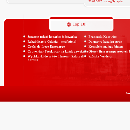
23 07 2017 ·
szczegóły wpisu
Top 10:
Szczecin usługi koparko ładowarka
Francuski Katowice
Rehabilitacja Gdynia - medfizjo.pl
Darmowy katalog stron
Części do Iveco Eurocargo
Kompleks małego biustu
Copywriter Freelancer na każde zawołanie
Oferty firm transportowych
Wyciskarki do soków Hurom - Salute di
Szóstka Weidera
Foresta
Poz