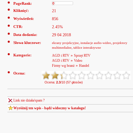
PageRank:
Kliknięć:
21
Wyświetleń:
856
CTR:
2.45%
Data dodania:
29 04 2018
Słowa kluczowe:
,
,
ekrany projekcyjne
instalacje audio-wideo
projektory
,
multimedialne
tablice interaktywne
Kategorie:
»
AGD i RTV
Sprzęt RTV
»
AGD i RTV
Video
»
Firmy wg branż
Handel
Ocena:
Ocena:
2.3
/10 (57 głosów)
Link nie działa/spam ?
Wyróżnij ten wpis - bądź widoczny w katalogu!