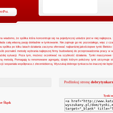
PayPal
 wiadomo, że spółka która koncentruje się na pojedynczej usłudze jest w niej najlepsza. 
kłada całą własną pasję dokładnie w tynkowanie. Nie zajmuje go nic pozostałego, więc z
u spółka po kilku latach działania zaczyna oferować najbardziej jakościopwe tynki Bielsko 
osób poznałeś metodę wybrania najlepszej firmy budowlanej do przeprowadzenia pracy w w
ażdej sytuacji. Poza tym, możesz oczekiwać na szybkość działania. Tynki maszynowe 
jną metodą. Pomagają tu renomowane agregaty, dzięki którym położony tynk utrzymuje si
cji i wspaniała współpraca z zleceniobiorcą. Wyszukaj dobrego tynkarza bo inaczej nie będ
Podlinkuj stronę
dobrytynkarz
Tynki m
e Śląsk