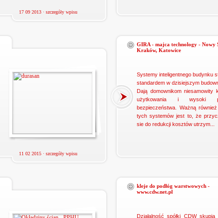
17 09 2013 ·
szczegóły wpisu
GIRA - majca technology - Nowy 
Kraków, Katowice
Systemy inteligentnego budynku st
standardem w dzisiejszym budown
Dają domownikom niesamowity k
użytkowania i wysoki p
bezpieczeństwa. Ważną również 
tych systemów jest to, że przyc
sie do redukcji kosztów utrzym...
11 02 2015 ·
szczegóły wpisu
kleje do podłóg warstwowych -
www.cdw.net.pl
Działalność spółki CDW skupia 