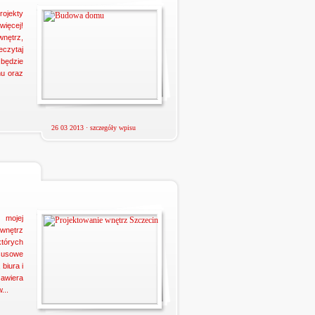
rojekty
więcej!
wnętrz,
eczytaj
będzie
mu oraz
26 03 2013 ·
szczegóły wpisu
mojej
 wnętrz
tórych
susowe
biura i
awiera
...