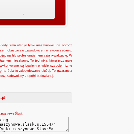
Kiedy firma oferuje tynki maszynowe i nic oprócz
 czasem okazuje się zawodowcem w swoim zadaniu.
bijąc na łeb profesjonalizmem całą rywalizację. W
łasnym mieszkaniu. To technika, która przyjmuje
wykonywane są bowiem o wiele szybciej niż te
ę na ścianie zdecydowanie dłużej. To gwarancja
ziesz zadowolony z spółki budowlanej.
.pl
:
aszynowe Śląsk