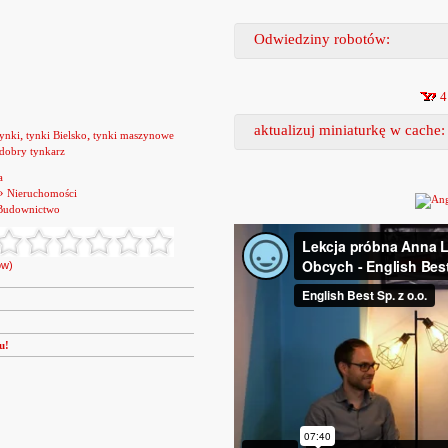
Odwiedziny robotów:
4
aktualizuj miniaturkę w cache:
,
,
tynki
tynki Bielsko
tynki maszynowe
dobry tynkarz
a
»
Nieruchomości
Budownictwo
ów)
u!