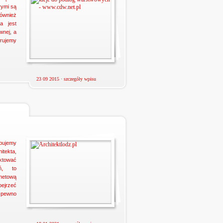
rymi są
ównież
a jest
wnej, a
rujemy
23 09 2015 ·
szczegóły wpisu
ujemy
tekta,
ktować
ń, to
rnetową
ejrzeć
 pewno