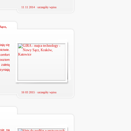
11 11 2014 ·
szczegóły wpisu
Sącz,
ają się
ictwie.
omfort
oziom
zaletą
zyniają
16 03 2015 ·
szczegóły wpisu
się na