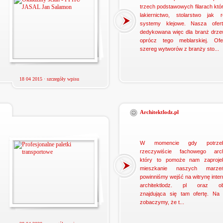
trzech podstawowych filarach któ
lakiernictwo, stolarstwo jak r
systemy klejowe. Nasza ofert
dedykowana więc dla branż drze
oprócz tego meblarskiej. Ofe
szereg wytworów z branży sto...
18 04 2015 ·
szczegóły wpisu
Architektlodz.pl
W momencie gdy potrzeb
rzeczywiście fachowego archi
który to pomoże nam zaproje
mieszkanie naszych marze
powinniśmy wejść na witrynę inte
architektlodz. pl oraz ob
znajdująca się tam ofertę. Na
zobaczymy, że t...