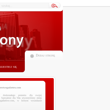
Dodaj stronę
ejestruj się
www.ministerstwogadzetow.com
Poszukujesz doskonałego prezentu dla swojej
dziewczyny? Specjalnie dla Was utworzyliśmy sklep
ministerstwogadzetow.com, w którym wyszukacie
niezmierni...