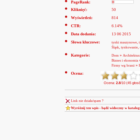
PageRank:
Kliknięć:
50
Wyświetleń:
814
CTR:
6.14%
Data dodania:
13 06 2015
Słowa kluczowe:
,
tynki maszynowe
,
,
Śląsk
tynkowanie
Kategorie:
»
Dom
Architektur
Biznes i ekonomia
»
Firmy wg branż
Ocena:
Ocena:
2.8
/10 (45 głos
Link nie działa/spam ?
Wyróżnij ten wpis - bądź widoczny w katalog