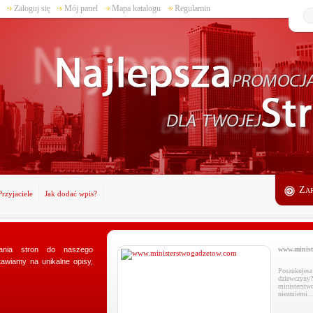
Zaloguj się
Mój panel
Mapa katalogu
Regulamin
Zar
Przyjaciele
Jak dodać wpis?
nia stron do naszego
inisterstwogadzetow.com
awiamy na unikalne opisy,
kujesz doskonałego prezentu dla swojej
zyny? Specjalnie dla Was utworzyliśmy sklep
terstwogadzetow.com, w którym wyszukacie
rni...