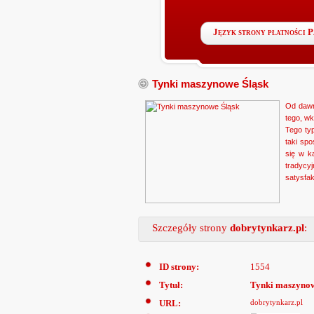
Język strony płatności 
Tynki maszynowe Śląsk
Od dawna
tego, w
Tego typ
taki sp
się w k
tradycy
satysfak
Szczegóły strony
dobrytynkarz.pl
:
ID strony:
1554
Tytuł:
Tynki maszynow
URL:
dobrytynkarz.pl