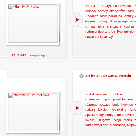
Strona o tematyce budowlanej. P
domów, porady ekspertów i wiele 
Również wiele porad na tematy 
łazienki, pokoju dziecięcego. Prz
u nas jaka aranżacja kuchni 
najlepiej dobraną do Twojego do
dowiedz się jak wy...
13 03 2013 ·
szczegóły wpisu
Projektowanie wnętrz Szczecin
Podstawowym obszarem 
działalności jest projektowanie
różnego rodzaju budynków do k
należą lokale mieszkalne, luk
apartamenty, domy jednorodzinne, 
lokale usługowe. Moja oferta z
także tworzenie autorskich, niepow