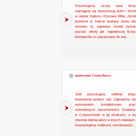
Prezentujemy stronę www firmy
zajmującej się dystrybucją okien i drzwi
w rejonie Kalisza i Ostrowa Wlkp. Jeżeli
jesteście w trakcie budowy domu lub
remontu to zapewne chcieli byście
poznać ofertę jak największej liczby
dostawców, tu zapraszamy do wej...
malowanie Czestochowa
Jeśli poszukujesz solidnej ekipy
budowlanej wybierz nas. Zajmujemy się
wykonaniem kompleksowo prac
remontowych nieruchomości. Działamy
w Częstochowie w jej okolicach, a na
zlecenie klienta także w innych miastach.
Gwarantujemy solidność i terminowość...