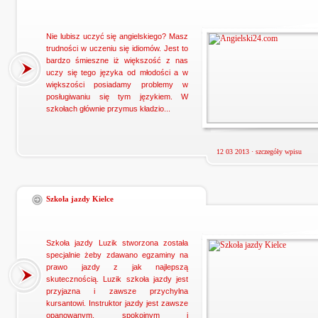
Nie lubisz uczyć się angielskiego? Masz
trudności w uczeniu się idiomów. Jest to
bardzo śmieszne iż większość z nas
uczy się tego języka od młodości a w
większości posiadamy problemy w
posługiwaniu się tym językiem. W
szkołach głównie przymus kładzio...
12 03 2013 ·
szczegóły wpisu
Szkoła jazdy Kielce
Szkoła jazdy Luzik stworzona została
specjalnie żeby zdawano egzaminy na
prawo jazdy z jak najlepszą
skutecznością. Luzik szkoła jazdy jest
przyjazna i zawsze przychylna
kursantowi. Instruktor jazdy jest zawsze
opanowanym, spokojnym i