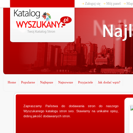
Zaloguj się
Mój panel
Mapa
Home
Popularne
Najlepsze
Najnowsze
Przyjaciele
Jak dodać wpis?
Zapraszamy Państwa do dodawania stron do naszego
www.ministerstwogadzetow.com
Wyszukanego katalogu stron seo. Stawiamy na unikalne opisy,
Poszukujesz doskonałego prezentu dla swojej
dobrą jakość dodawanych stron.
dziewczyny? Specjalnie dla Was utworzyliśmy sklep
ministerstwogadzetow.com, w którym wyszukacie
niezmierni...