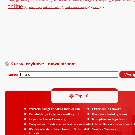
,
,
,
,
(1)
(1)
(1)
(1)
(1)
szkoły językowe
dobre studia
kurs dla nauczycieli angielskiego
Skype
angielski online
online
,
,
,
(2)
(1)
(1)
(1)
salony fryzjerskie Poznań
nauka francuskiego
Łódź
Kursy językowe - nowa strona:
Adres:
Top 10:
Szczecin usługi koparko ładowarka
Francuski Katowice
Rehabilitacja Gdynia - medfizjo.pl
Darmowy katalog stron
Części do Iveco Eurocargo
Kompleks małego biustu
Copywriter Freelancer na każde zawołanie
Oferty firm transportowych
Wyciskarki do soków Hurom - Salute di
Szóstka Weidera
Foresta