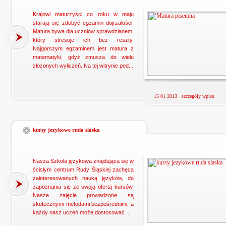
Krajowi maturzyści co roku w maju
starają się zdobyć egzamin dojrzałości.
Matura bywa dla uczniów sprawdzianem,
który stresuje ich bez reszty.
Najgorszym egzaminem jest matura z
matematyki, gdyż zmusza do wielu
złożonych wyliczeń. Na tej witrynie ped...
15 01 2013 ·
szczegóły wpisu
kursy jezykowe ruda slaska
Nasza Szkoła językowa znajdująca się w
ścisłym centrum Rudy Śląskiej zachęca
zainteresowanych nauką języków, do
zapoznania się ze swoją ofertą kursów.
Nasze zajęcie prowadzone są
skutecznymi metodami bezpośrednimi, a
każdy nasz uczeń może dostosować ...