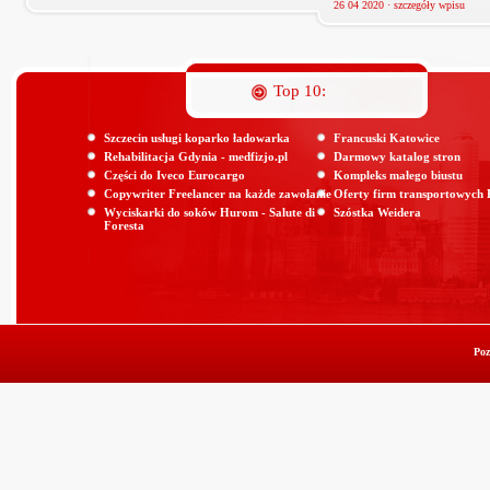
26 04 2020 ·
szczegóły wpisu
Top 10:
Szczecin usługi koparko ładowarka
Francuski Katowice
Rehabilitacja Gdynia - medfizjo.pl
Darmowy katalog stron
Części do Iveco Eurocargo
Kompleks małego biustu
Copywriter Freelancer na każde zawołanie
Oferty firm transportowych
Wyciskarki do soków Hurom - Salute di
Szóstka Weidera
Foresta
Poz