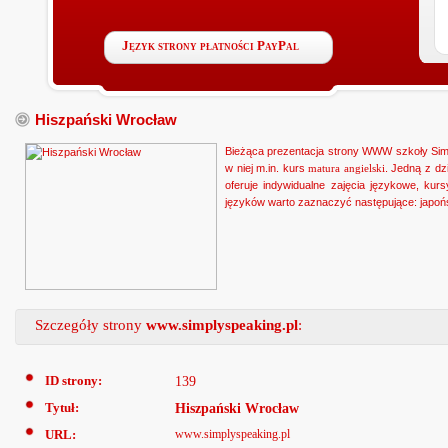
Język strony płatności PayPal
Hiszpański Wrocław
Bieżąca prezentacja strony WWW szkoły Simpl
w niej m.in. kurs
matura angielski
. Jedną z dz
oferuje indywidualne zajęcia językowe, ku
języków warto zaznaczyć następujące: japoński
Szczegóły strony
www.simplyspeaking.pl
:
ID strony:
139
Tytuł:
Hiszpański Wrocław
URL:
www.simplyspeaking.pl