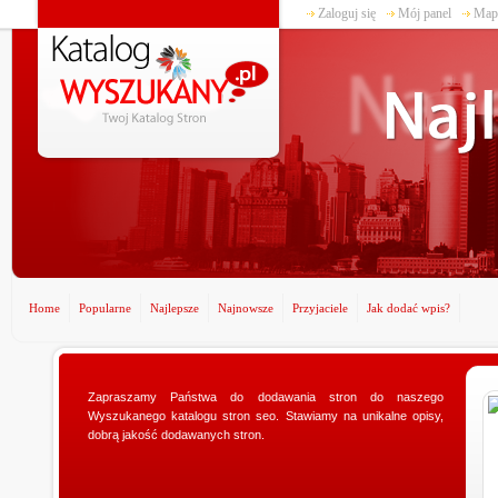
Zaloguj się
Mój panel
Mapa
Home
Popularne
Najlepsze
Najnowsze
Przyjaciele
Jak dodać wpis?
Zapraszamy Państwa do dodawania stron do naszego
www.ministerstwogadzetow.com
Wyszukanego katalogu stron seo. Stawiamy na unikalne opisy,
Poszukujesz doskonałego prezentu dla swojej
dobrą jakość dodawanych stron.
dziewczyny? Specjalnie dla Was utworzyliśmy sklep
ministerstwogadzetow.com, w którym wyszukacie
niezmierni...