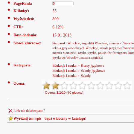
PageRank:
Kliknięć:
55
Wyświetleń:
899
CTR:
6.12%
Data dodania:
15 01 2013
Słowa kluczowe:
,
,
hiszpański Wrocław
angielski Wrocław
niemiecki Wrocła
,
szkoła języków obcych Wrocław
szkoła językowa Wrocła
,
,
,
matura niemiecki
nauka języka
polish for foreigners
kur
,
językowe Wrocław
matura angielski
Kategorie:
»
Edukacja i nauka
Kursy językowe
»
Edukacja i nauka
Szkoły językowe
»
Edukacja i nauka
Szkoły
Ocena:
Ocena:
2.1
/10 (70 głosów)
Link nie działa/spam ?
Wyróżnij ten wpis - bądź widoczny w katalogu!