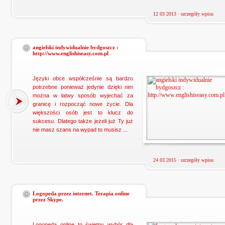
12 03 2013 ·
szczegóły wpisu
angielski indywidualnie bydgoszcz :
http://www.englishiseasy.com.pl
Języki obce współcześnie są bardzo
potrzebne ponieważ jedynie dzięki nim
można w łatwy sposób wyjechać za
granicę i rozpocząć nowe życie. Dla
większości osób jest to klucz do
sukcesu. Dlatego także jeżeli już Ty już
nie masz szans na wypad to musisz ...
24 03 2015 ·
szczegóły wpisu
Logopeda przez internet. Terapia online
przez Skype.
Logopeda online to świetny wybór dla