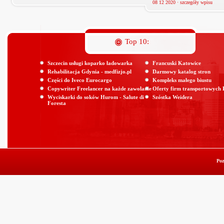
08 12 2020 ·
szczegóły wpisu
Top 10:
Szczecin usługi koparko ładowarka
Francuski Katowice
Rehabilitacja Gdynia - medfizjo.pl
Darmowy katalog stron
Części do Iveco Eurocargo
Kompleks małego biustu
Copywriter Freelancer na każde zawołanie
Oferty firm transportowych
Wyciskarki do soków Hurom - Salute di
Szóstka Weidera
Foresta
Poz