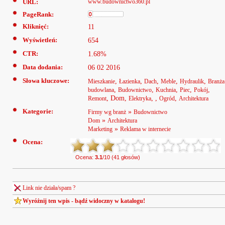
URL:
www.budownictwo360.pl
PageRank:
Kliknięć:
11
Wyświetleń:
654
CTR:
1.68%
Data dodania:
06 02 2016
Słowa kluczowe:
,
,
,
,
,
Mieszkanie
Łazienka
Dach
Meble
Hydraulik
Branża
,
,
,
,
,
budowlana
Budownictwo
Kuchnia
Piec
Pokój
, Dom,
, ,
,
Remont
Elektryka
Ogród
Architektura
Kategorie:
»
Firmy wg branż
Budownictwo
»
Dom
Architektura
»
Marketing
Reklama w internecie
Ocena:
Ocena:
3.1
/10 (41 głosów)
Link nie działa/spam ?
Wyróżnij ten wpis - bądź widoczny w katalogu!