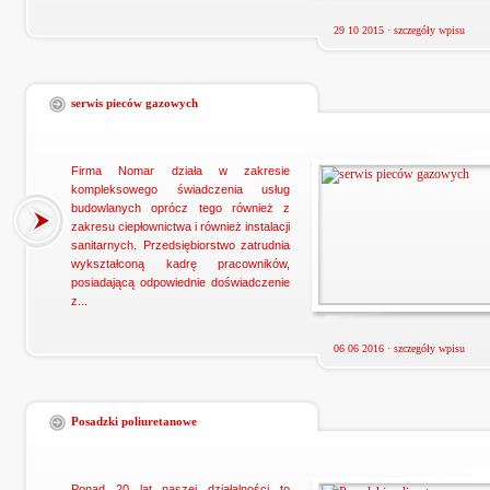
29 10 2015 ·
szczegóły wpisu
serwis pieców gazowych
Firma Nomar działa w zakresie
kompleksowego świadczenia usług
budowlanych oprócz tego również z
zakresu ciepłownictwa i również instalacji
sanitarnych. Przedsiębiorstwo zatrudnia
wykształconą kadrę pracowników,
posiadającą odpowiednie doświadczenie
z...
06 06 2016 ·
szczegóły wpisu
Posadzki poliuretanowe
Ponad 20 lat naszej działalności to