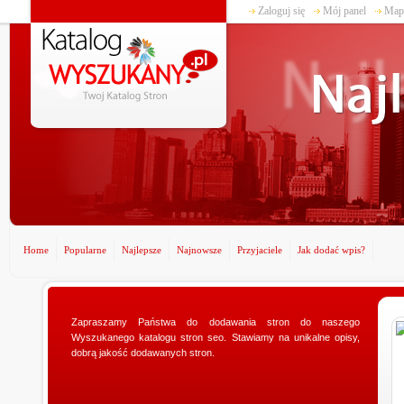
Zaloguj się
Mój panel
Mapa
Home
Popularne
Najlepsze
Najnowsze
Przyjaciele
Jak dodać wpis?
www.ministerstwogadzetow.com
Zapraszamy Państwa do dodawania stron do naszego
Wyszukanego katalogu stron seo. Stawiamy na unikalne opisy,
Poszukujesz doskonałego prezentu dla swojej
dobrą jakość dodawanych stron.
dziewczyny? Specjalnie dla Was utworzyliśmy sklep
ministerstwogadzetow.com, w którym wyszukacie
niezmierni...