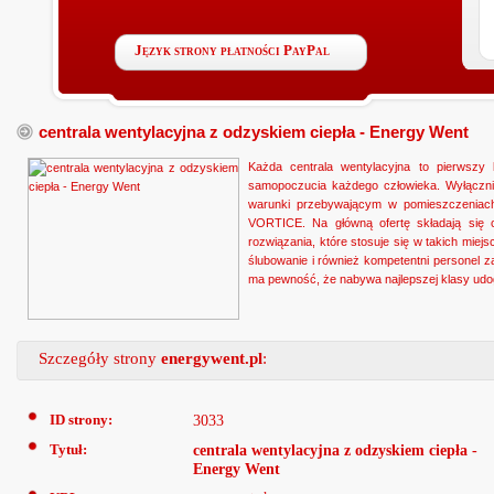
Język strony płatności PayPal
centrala wentylacyjna z odzyskiem ciepła - Energy Went
Każda centrala wentylacyjna to pierwszy 
samopoczucia każdego człowieka. Wyłączni
warunki przebywającym w pomieszczeniac
VORTICE. Na główną ofertę składają się c
rozwiązania, które stosuje się w takich miej
ślubowanie i również kompetentni personel z
ma pewność, że nabywa najlepszej klasy udo
Szczegóły strony
energywent.pl
:
ID strony:
3033
Tytuł:
centrala wentylacyjna z odzyskiem ciepła -
Energy Went