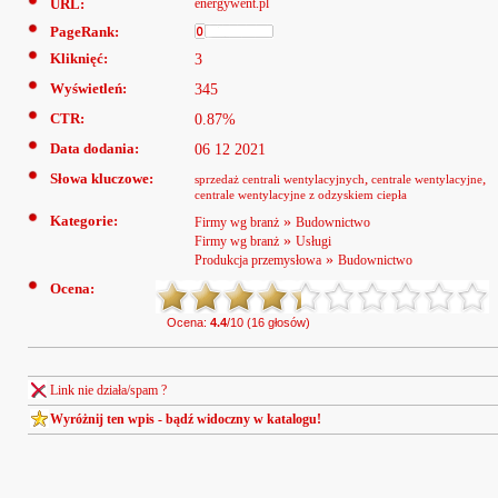
URL:
energywent.pl
PageRank:
Kliknięć:
3
Wyświetleń:
345
CTR:
0.87%
Data dodania:
06 12 2021
Słowa kluczowe:
,
,
sprzedaż centrali wentylacyjnych
centrale wentylacyjne
centrale wentylacyjne z odzyskiem ciepła
Kategorie:
»
Firmy wg branż
Budownictwo
»
Firmy wg branż
Usługi
»
Produkcja przemysłowa
Budownictwo
Ocena:
Ocena:
4.4
/10 (16 głosów)
Link nie działa/spam ?
Wyróżnij ten wpis - bądź widoczny w katalogu!