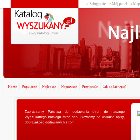
Zaloguj się
Mój panel
Mapa
Home
Popularne
Najlepsze
Najnowsze
Przyjaciele
Jak dodać wpis?
www.ministerstwogadzetow.com
Zapraszamy Państwa do dodawania stron do naszego
Wyszukanego katalogu stron seo. Stawiamy na unikalne opisy,
Poszukujesz doskonałego prezentu dla swojej
dobrą jakość dodawanych stron.
dziewczyny? Specjalnie dla Was utworzyliśmy sklep
ministerstwogadzetow.com, w którym wyszukacie
niezmierni...