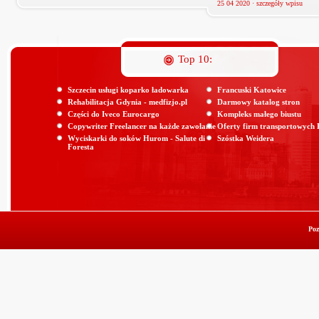
25 04 2020 ·
szczegóły wpisu
Top 10:
Szczecin usługi koparko ładowarka
Francuski Katowice
Rehabilitacja Gdynia - medfizjo.pl
Darmowy katalog stron
Części do Iveco Eurocargo
Kompleks małego biustu
Copywriter Freelancer na każde zawołanie
Oferty firm transportowych
Wyciskarki do soków Hurom - Salute di
Szóstka Weidera
Foresta
Poz