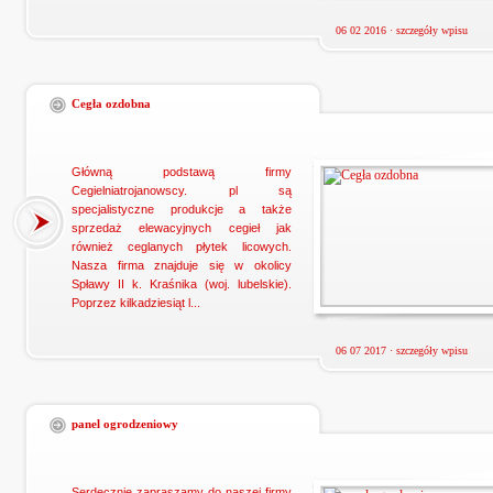
06 02 2016 ·
szczegóły wpisu
Cegła ozdobna
Główną podstawą firmy
Cegielniatrojanowscy. pl są
specjalistyczne produkcje a także
sprzedaż elewacyjnych cegieł jak
również ceglanych płytek licowych.
Nasza firma znajduje się w okolicy
Spławy II k. Kraśnika (woj. lubelskie).
Poprzez kilkadziesiąt l...
06 07 2017 ·
szczegóły wpisu
panel ogrodzeniowy
Serdecznie zapraszamy do naszej firmy