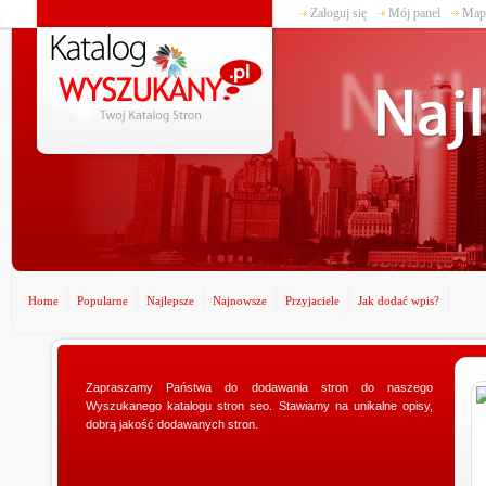
Zaloguj się
Mój panel
Mapa
Home
Popularne
Najlepsze
Najnowsze
Przyjaciele
Jak dodać wpis?
www.ministerstwogadzetow.com
Zapraszamy Państwa do dodawania stron do naszego
Wyszukanego katalogu stron seo. Stawiamy na unikalne opisy,
Poszukujesz doskonałego prezentu dla swojej
dobrą jakość dodawanych stron.
dziewczyny? Specjalnie dla Was utworzyliśmy sklep
ministerstwogadzetow.com, w którym wyszukacie
niezmierni...