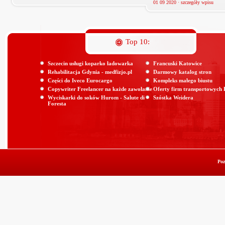
01 09 2020 ·
szczegóły wpisu
Top 10:
Szczecin usługi koparko ładowarka
Francuski Katowice
Rehabilitacja Gdynia - medfizjo.pl
Darmowy katalog stron
Części do Iveco Eurocargo
Kompleks małego biustu
Copywriter Freelancer na każde zawołanie
Oferty firm transportowych
Wyciskarki do soków Hurom - Salute di
Szóstka Weidera
Foresta
Poz