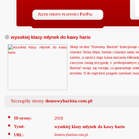
Język strony płatności PayPal
wysokiej klasy młynek do kawy hario
Sklep on-line "Domowy Barista" funkcjonuje
również Yerba Mate, herbat i również wielu 
santos, a oprócz tego kawa tanzania kilimanj
zaczyna swoją przygodę z profesjonalnym 
Barista" wciąż się rozwija, co gwarantuje st
terminie. O ile stąd ktoś pragnie zamówić sw
Szczegóły strony
domowybarista.com.pl
:
ID strony:
2918
Tytuł:
wysokiej klasy młynek do kawy hario
URL:
domowybarista.com.pl