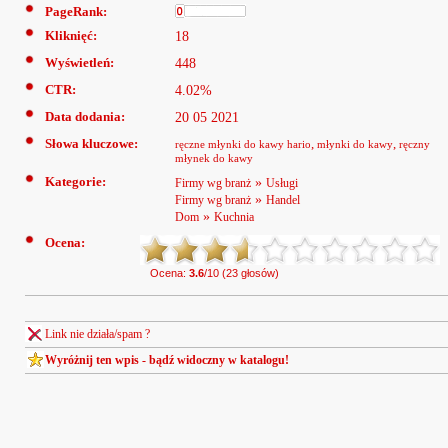
PageRank:
Kliknięć:
18
Wyświetleń:
448
CTR:
4.02%
Data dodania:
20 05 2021
Słowa kluczowe:
,
,
ręczne młynki do kawy hario
młynki do kawy
ręczny
młynek do kawy
Kategorie:
»
Firmy wg branż
Usługi
»
Firmy wg branż
Handel
»
Dom
Kuchnia
Ocena:
Ocena:
3.6
/10 (23 głosów)
Link nie działa/spam ?
Wyróżnij ten wpis - bądź widoczny w katalogu!