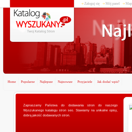
Zaloguj się
Mój panel
Mapa
Home
Popularne
Najlepsze
Najnowsze
Przyjaciele
Jak dodać wpis?
www.ministerstwogadzetow.com
Zapraszamy Państwa do dodawania stron do naszego
Wyszukanego katalogu stron seo. Stawiamy na unikalne opisy,
Poszukujesz doskonałego prezentu dla swojej
dobrą jakość dodawanych stron.
dziewczyny? Specjalnie dla Was utworzyliśmy sklep
ministerstwogadzetow.com, w którym wyszukacie
niezmierni...