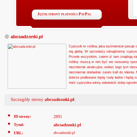
Język strony płatności PayPal
abcsadzonki.pl
Cyprysik to roślina, jaka wyśmienicie pasuje
nią glebę. W sprzedaży odnajdziemy cyprysi
Przede wszystkim, zatem iż tam znajdują si
rośliny muszą w nim być we stosowny sposób
niezmiernie atrakcyjne, wobec tego tym nie
niezmiernie dokładnie zanim trafi do klient
dobrze podlewane będą rosły ładne i będą o
mieć cyprysika winny odwiedzić sklep ogrodni
Szczegóły strony
abcsadzonki.pl
:
ID strony:
2891
Tytuł:
abcsadzonki.pl
URL:
abcsadzonki.pl