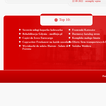
22 09 2022 ·
szczegóły wpisu
Top 10:
Szczecin usługi koparko ładowarka
Francuski Katowice
Rehabilitacja Gdynia - medfizjo.pl
Darmowy katalog stron
Części do Iveco Eurocargo
Kompleks małego biustu
Copywriter Freelancer na każde zawołanie
Oferty firm transportowych
Wyciskarki do soków Hurom - Salute di
Szóstka Weidera
Foresta
Poz