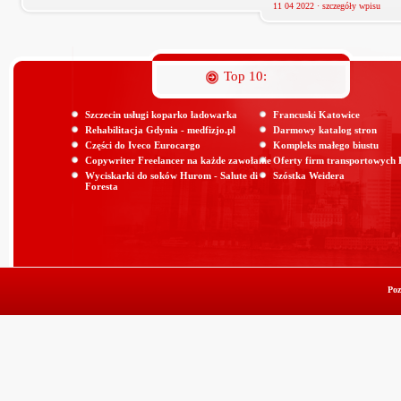
11 04 2022 ·
szczegóły wpisu
Top 10:
Szczecin usługi koparko ładowarka
Francuski Katowice
Rehabilitacja Gdynia - medfizjo.pl
Darmowy katalog stron
Części do Iveco Eurocargo
Kompleks małego biustu
Copywriter Freelancer na każde zawołanie
Oferty firm transportowych
Wyciskarki do soków Hurom - Salute di
Szóstka Weidera
Foresta
Poz