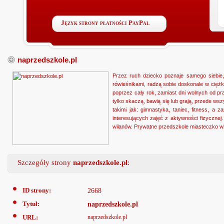
Język strony płatności PayPal
naprzedszkole.pl
Przez ruch dziecko poznaje samego siebie
rówieśnikami, radzą sobie doskonale w ciężk
poprzez cały rok, zamiast dni wolnych od pra
tylko skaczą, bawią się lub grają, przede w
takimi jak: gimnastyka, taniec, fitness, a
interesujących zajęć z aktywności fizyczne
wilanów. Prywatne przedszkole miasteczko wila
Szczegóły strony
naprzedszkole.pl
:
ID strony:
2668
Tytuł:
naprzedszkole.pl
URL:
naprzedszkole.pl