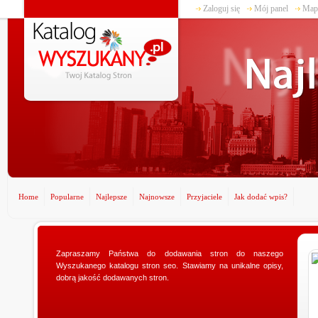
Zaloguj się
Mój panel
Mapa
Home
Popularne
Najlepsze
Najnowsze
Przyjaciele
Jak dodać wpis?
Zapraszamy Państwa do dodawania stron do naszego
www.ministerstwogadzetow.com
Wyszukanego katalogu stron seo. Stawiamy na unikalne opisy,
Poszukujesz doskonałego prezentu dla swojej
dobrą jakość dodawanych stron.
dziewczyny? Specjalnie dla Was utworzyliśmy sklep
ministerstwogadzetow.com, w którym wyszukacie
niezmierni...