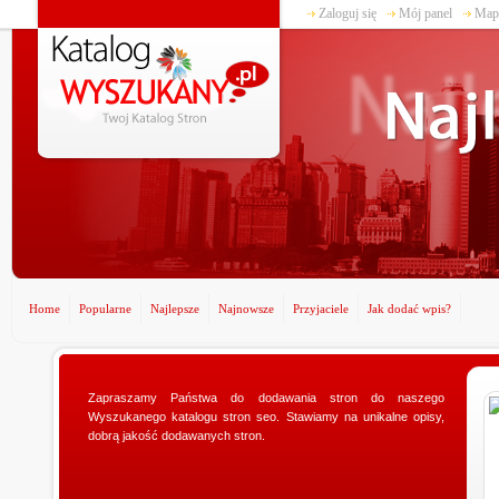
Zaloguj się
Mój panel
Mapa
Home
Popularne
Najlepsze
Najnowsze
Przyjaciele
Jak dodać wpis?
www.ministerstwogadzetow.com
Zapraszamy Państwa do dodawania stron do naszego
Wyszukanego katalogu stron seo. Stawiamy na unikalne opisy,
Poszukujesz doskonałego prezentu dla swojej
dobrą jakość dodawanych stron.
dziewczyny? Specjalnie dla Was utworzyliśmy sklep
ministerstwogadzetow.com, w którym wyszukacie
niezmierni...