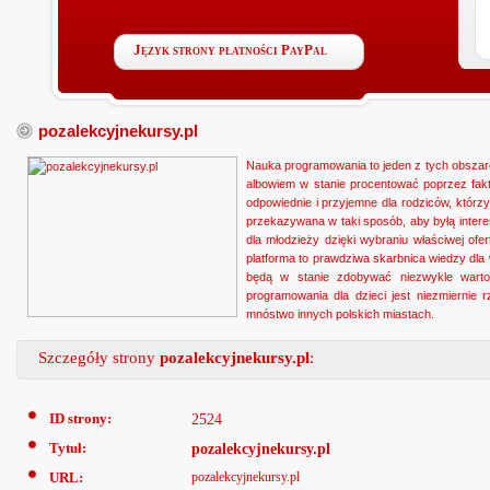
Język strony płatności PayPal
pozalekcyjnekursy.pl
Nauka programowania to jeden z tych obszar
albowiem w stanie procentować poprzez fakt
odpowiednie i przyjemne dla rodziców, którz
przekazywana w taki sposób, aby byłą inter
dla młodzieży dzięki wybraniu właściwej ofe
platforma to prawdziwa skarbnica wiedzy dla 
będą w stanie zdobywać niezwykle wartoś
programowania dla dzieci jest niezmiernie 
mnóstwo innych polskich miastach.
Szczegóły strony
pozalekcyjnekursy.pl
:
ID strony:
2524
Tytuł:
pozalekcyjnekursy.pl
URL:
pozalekcyjnekursy.pl