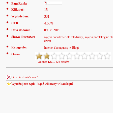
PageRank:
Kliknięć:
15
Wyświetleń:
331
CTR:
4.53%
Data dodania:
09 08 2019
Słowa kluczowe:
,
zajęcia dodatkowe dla młodzieży
zajęcia pozalekcyjne dl
dzieci
Kategorie:
»
Internet i komputery
Blogi
Ocena:
Ocena:
1.8
/10 (24 głosów)
Link nie działa/spam ?
Wyróżnij ten wpis - bądź widoczny w katalogu!