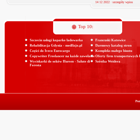
14 12 2022 ·
szczegóły wpisu
Top 10:
Szczecin usługi koparko ładowarka
Francuski Katowice
Rehabilitacja Gdynia - medfizjo.pl
Darmowy katalog stron
Części do Iveco Eurocargo
Kompleks małego biustu
Copywriter Freelancer na każde zawołanie
Oferty firm transportowych
Wyciskarki do soków Hurom - Salute di
Szóstka Weidera
Foresta
Poz