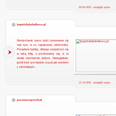
04 04 2019 ·
szczegóły wpisu
kupiefoliababelkowa.pl
Niesłychanie sporo ludzi zastanawia się
nad tym, w co zapakować elektronikę.
Pożądane byłoby, dlatego zaopatrzyć się
w taką folię, a przekonamy się, iż to
działa niezmiernie dobrze. Niewątpliwie,
jeżeli ktoś tym będzie rzucał jak workiem
z ziemniakam...
21 10 2020 ·
szczegóły wpisu
garaznawegrzech.pl