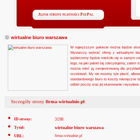
Język strony płatności PayPal
wirtualne biuro warszawa
W najwyższym pakiecie można będzie skorz
Wystarczy wybrać ofertę z wirtualnymi b
wybierzemy będzie mieściło się w samym cen
tego, na jaki pakiet się zdecydujemy, zatem 
można mieć ją zarejestrowaną dla przykła
oczekiwań. My nie musimy tyle płacić, albow
standardowego biuro to koszty miesięczne by
odbiór poczty oraz jej skanowanie i wysyłan
Szczegóły strony
firma-wirtualnie.pl
:
ID strony:
3198
Tytuł:
wirtualne biuro warszawa
URL:
firma-wirtualnie.pl