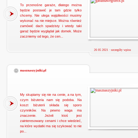
To przenośne garaże, dlatego można
będzie postawić je tam gdzie tylko
chcemy. Nie ulega wątpliwości musimy
wykonać na nie miejsce. Można również
zamówić dach spadzisty i wtedy taki
garaż będzie wyglądał jak domek. Może
zaczniemy od tego, że cen...
26 05 2021 ·
szczegóły wpisu
masznaszyjniki.pl
My skupiamy się nie na cenie, a na tym,
czym biżuteria nam się podoba. Na
koszt biżuterii składa się sporo
czynników. Na pewno waga ma
znaczenie. Jeżeli ktoś jest
zainteresowany cenami i chce wiedzieć,
na które wydatki ma się szykować to nie
po...