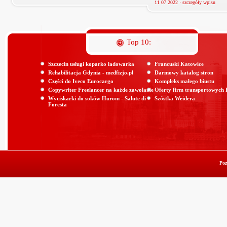
11 07 2022 ·
szczegóły wpisu
Top 10:
Szczecin usługi koparko ładowarka
Francuski Katowice
Rehabilitacja Gdynia - medfizjo.pl
Darmowy katalog stron
Części do Iveco Eurocargo
Kompleks małego biustu
Copywriter Freelancer na każde zawołanie
Oferty firm transportowych
Wyciskarki do soków Hurom - Salute di
Szóstka Weidera
Foresta
Poz