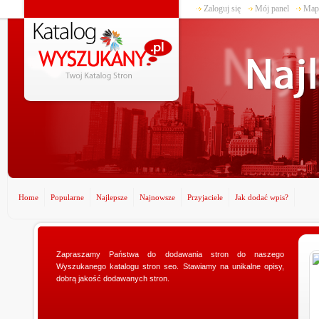
Zaloguj się
Mój panel
Mapa
Home
Popularne
Najlepsze
Najnowsze
Przyjaciele
Jak dodać wpis?
www.ministerstwogadzetow.com
Zapraszamy Państwa do dodawania stron do naszego
Wyszukanego katalogu stron seo. Stawiamy na unikalne opisy,
Poszukujesz doskonałego prezentu dla swojej
dobrą jakość dodawanych stron.
dziewczyny? Specjalnie dla Was utworzyliśmy sklep
ministerstwogadzetow.com, w którym wyszukacie
niezmierni...