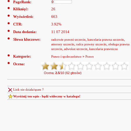
PageRank:
Kliknięć:
26
Wyświetleń:
663
CTR:
3.92%
Data dodania:
11 07 2014
Słowa kluczowe:
,
,
radcowie prawni szczecin
kancelaria prawna szczecin
,
,
attorney szczecin
radca prawny szczecin
obsługa prawna
,
,
szczecin
adwokat szczecin
kancelaria prawnicza
Kategorie:
»
Prawo i społeczeństwo
Prawo
Ocena:
Ocena:
2.5
/10 (62 głosów)
Link nie działa/spam ?
Wyróżnij ten wpis - bądź widoczny w katalogu!