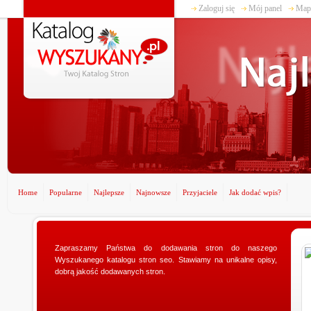
Zaloguj się
Mój panel
Mapa
Home
Popularne
Najlepsze
Najnowsze
Przyjaciele
Jak dodać wpis?
terstwogadzetow.com
Zapraszamy Państwa do dodawania stron do naszego
www
Wyszukanego katalogu stron seo. Stawiamy na unikalne opisy,
sz doskonałego prezentu dla swojej
Pos
dobrą jakość dodawanych stron.
? Specjalnie dla Was utworzyliśmy sklep
dzi
twogadzetow.com, w którym wyszukacie
min
.
nie