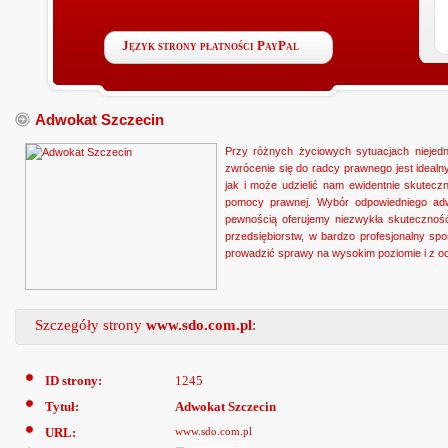
Język strony płatności PayPal
Adwokat Szczecin
Przy różnych życiowych sytuacjach niejed
zwrócenie się do radcy prawnego jest ideal
jak i może udzielić nam ewidentnie skutec
pomocy prawnej. Wybór odpowiedniego adw
pewnością oferujemy niezwykła skutecznoś
przedsiębiorstw, w bardzo profesjonalny s
prowadzić sprawy na wysokim poziomie i z 
Szczegóły strony
www.sdo.com.pl
:
ID strony:
1245
Tytuł:
Adwokat Szczecin
URL:
www.sdo.com.pl