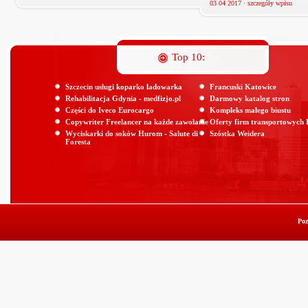
03 04 2017 ·
szczegóły wpisu
Top 10:
Szczecin usługi koparko ładowarka
Francuski Katowice
Rehabilitacja Gdynia - medfizjo.pl
Darmowy katalog stron
Części do Iveco Eurocargo
Kompleks małego biustu
Copywriter Freelancer na każde zawołanie
Oferty firm transportowych
Wyciskarki do soków Hurom - Salute di
Szóstka Weidera
Foresta
Poz