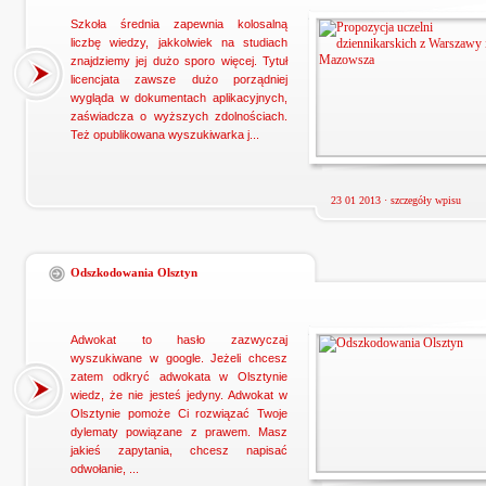
Szkoła średnia zapewnia kolosalną
liczbę wiedzy, jakkolwiek na studiach
znajdziemy jej dużo sporo więcej. Tytuł
licencjata zawsze dużo porządniej
wygląda w dokumentach aplikacyjnych,
zaświadcza o wyższych zdolnościach.
Też opublikowana wyszukiwarka j...
23 01 2013 ·
szczegóły wpisu
Odszkodowania Olsztyn
Adwokat to hasło zazwyczaj
wyszukiwane w google. Jeżeli chcesz
zatem odkryć adwokata w Olsztynie
wiedz, że nie jesteś jedyny. Adwokat w
Olsztynie pomoże Ci rozwiązać Twoje
dylematy powiązane z prawem. Masz
jakieś zapytania, chcesz napisać
odwołanie, ...