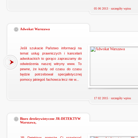
05 06 2013 ·
szczegóły wpisu
Adwokat Warszawa
Jeśli szukacie Państwo informacji na
temat usług prawniczych i kancelarii
adwokackich to gorąco zapraszamy do
odwiedzenia naszej witryny www. To
pewne, że każdy od czasu do czasu
będzie potrzebował specjalistycznej
pomocy jakiegoś fachowca lecz nie w...
17 02 2015 ·
szczegóły wpisu
Biuro detektywistyczne JR-DETEKTYW
Warszawa,
JR Detektyw pomoże Ci rozwiązać