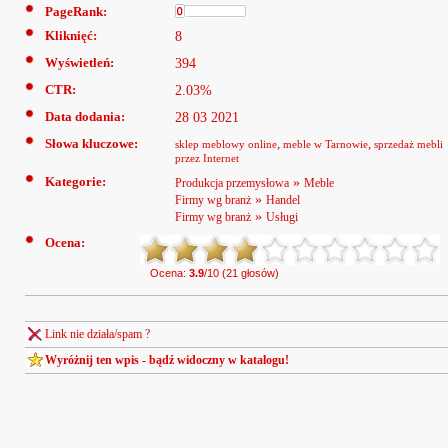
PageRank:
Kliknięć:
8
Wyświetleń:
394
CTR:
2.03%
Data dodania:
28 03 2021
Słowa kluczowe:
,
,
sklep meblowy online
meble w Tarnowie
sprzedaż mebli
przez Internet
Kategorie:
»
Produkcja przemysłowa
Meble
»
Firmy wg branż
Handel
»
Firmy wg branż
Usługi
Ocena:
Ocena:
3.9
/10 (21 głosów)
Link nie działa/spam ?
Wyróżnij ten wpis - bądź widoczny w katalogu!