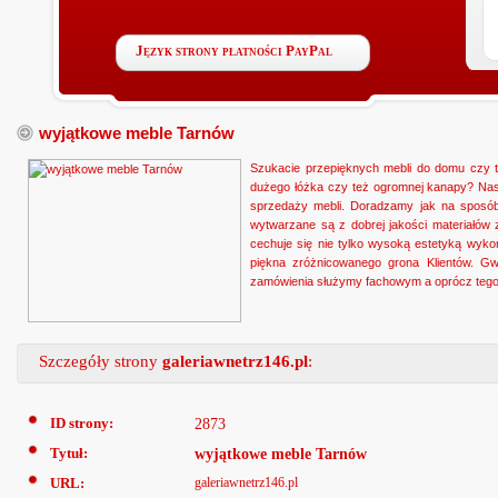
Język strony płatności PayPal
wyjątkowe meble Tarnów
Szukacie przepięknych mebli do domu czy t
dużego łóżka czy też ogromnej kanapy? Nasz
sprzedaży mebli. Doradzamy jak na sposób
wytwarzane są z dobrej jakości materiałów
cechuje się nie tylko wysoką estetyką wyko
piękna zróżnicowanego grona Klientów. Gw
zamówienia służymy fachowym a oprócz tego
Szczegóły strony
galeriawnetrz146.pl
:
ID strony:
2873
Tytuł:
wyjątkowe meble Tarnów
URL:
galeriawnetrz146.pl