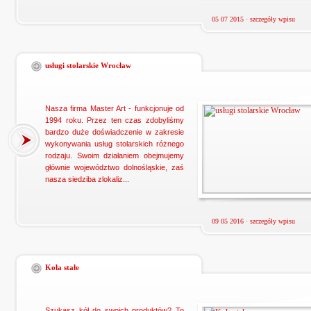
05 07 2015 ·
szczegóły wpisu
usługi stolarskie Wrocław
Nasza firma Master Art - funkcjonuje od
1994 roku. Przez ten czas zdobyliśmy
bardzo duże doświadczenie w zakresie
wykonywania usług stolarskich różnego
rodzaju. Swoim działaniem obejmujemy
głównie województwo dolnośląskie, zaś
nasza siedziba zlokaliz...
09 05 2016 ·
szczegóły wpisu
Koła stałe
Szukasz kół do swoich produktów? To