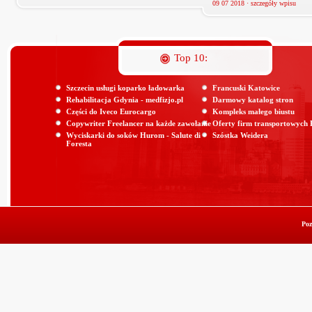
09 07 2018 ·
szczegóły wpisu
Top 10:
Szczecin usługi koparko ładowarka
Francuski Katowice
Rehabilitacja Gdynia - medfizjo.pl
Darmowy katalog stron
Części do Iveco Eurocargo
Kompleks małego biustu
Copywriter Freelancer na każde zawołanie
Oferty firm transportowych
Wyciskarki do soków Hurom - Salute di
Szóstka Weidera
Foresta
Poz