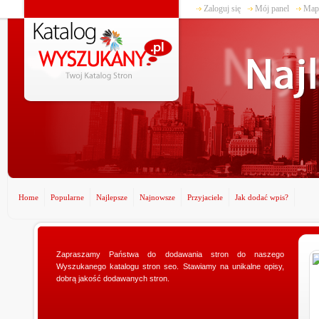
Zaloguj się
Mój panel
Mapa
Home
Popularne
Najlepsze
Najnowsze
Przyjaciele
Jak dodać wpis?
www.ministerstwogadzetow.com
Zapraszamy Państwa do dodawania stron do naszego
Wyszukanego katalogu stron seo. Stawiamy na unikalne opisy,
Poszukujesz doskonałego prezentu dla swojej
dobrą jakość dodawanych stron.
dziewczyny? Specjalnie dla Was utworzyliśmy sklep
ministerstwogadzetow.com, w którym wyszukacie
niezmierni...