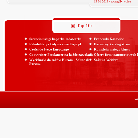
19 01 2019 ·
szczegóły wpisu
Top 10:
Szczecin usługi koparko ładowarka
Francuski Katowice
Rehabilitacja Gdynia - medfizjo.pl
Darmowy katalog stron
Części do Iveco Eurocargo
Kompleks małego biustu
Copywriter Freelancer na każde zawołanie
Oferty firm transportowych
Wyciskarki do soków Hurom - Salute di
Szóstka Weidera
Foresta
Poz