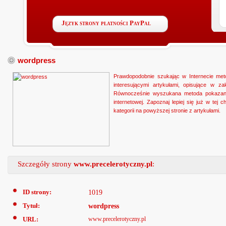
Język strony płatności PayPal
wordpress
Prawdopodobnie szukając w Internecie meto
interesującymi artykułami, opisujące w 
Równocześnie wyszukana metoda pokazania
internetowej. Zapoznaj lepiej się już w tej
kategorii na powyższej stronie z artykułami.
Szczegóły strony
www.precelerotyczny.pl
:
ID strony:
1019
Tytuł:
wordpress
URL:
www.precelerotyczny.pl