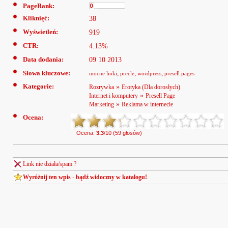
PageRank:
Kliknięć:
38
Wyświetleń:
919
CTR:
4.13%
Data dodania:
09 10 2013
Słowa kluczowe:
,
,
,
mocne linki
precle
wordpress
presell pages
Kategorie:
»
Rozrywka
Erotyka (Dla dorosłych)
»
Internet i komputery
Presell Page
»
Marketing
Reklama w internecie
Ocena:
Ocena:
3.3
/10 (59 głosów)
Link nie działa/spam ?
Wyróżnij ten wpis - bądź widoczny w katalogu!