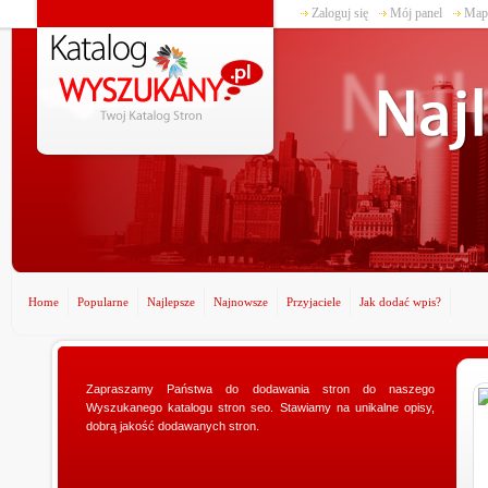
Zaloguj się
Mój panel
Mapa
Home
Popularne
Najlepsze
Najnowsze
Przyjaciele
Jak dodać wpis?
Zapraszamy Państwa do dodawania stron do naszego
www.ministerstwogadzetow.com
Wyszukanego katalogu stron seo. Stawiamy na unikalne opisy,
Poszukujesz doskonałego prezentu dla swojej
dobrą jakość dodawanych stron.
dziewczyny? Specjalnie dla Was utworzyliśmy sklep
ministerstwogadzetow.com, w którym wyszukacie
niezmierni...