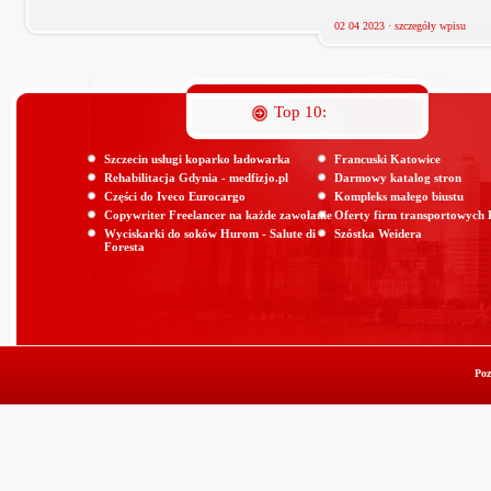
02 04 2023 ·
szczegóły wpisu
Top 10:
Szczecin usługi koparko ładowarka
Francuski Katowice
Rehabilitacja Gdynia - medfizjo.pl
Darmowy katalog stron
Części do Iveco Eurocargo
Kompleks małego biustu
Copywriter Freelancer na każde zawołanie
Oferty firm transportowych
Wyciskarki do soków Hurom - Salute di
Szóstka Weidera
Foresta
Poz