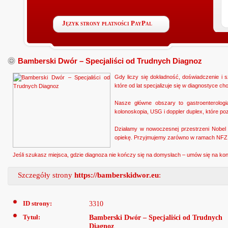
Język strony płatności PayPal
Bamberski Dwór – Specjaliści od Trudnych Diagnoz
Gdy liczy się dokładność, doświadczenie i
które od lat specjalizuje się w diagnostyce 
Nasze główne obszary to gastroenterologia
kolonoskopia, USG i doppler duplex, które p
Działamy w nowoczesnej przestrzeni Nobel T
opiekę. Przyjmujemy zarówno w ramach NFZ, 
Jeśli szukasz miejsca, gdzie diagnoza nie kończy się na domysłach – umów się na k
Szczegóły strony
https://bamberskidwor.eu
:
ID strony:
3310
Tytuł:
Bamberski Dwór – Specjaliści od Trudnych
Diagnoz