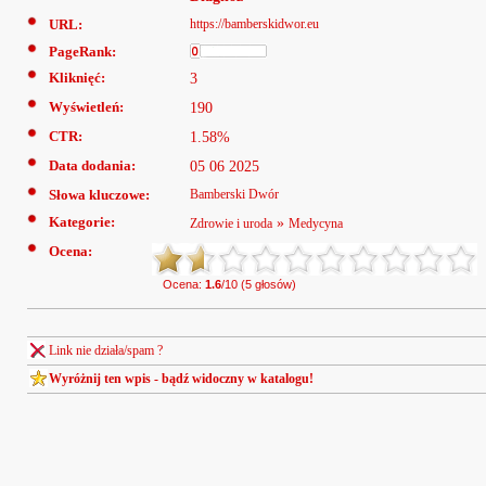
URL:
https://bamberskidwor.eu
PageRank:
Kliknięć:
3
Wyświetleń:
190
CTR:
1.58%
Data dodania:
05 06 2025
Słowa kluczowe:
Bamberski Dwór
Kategorie:
»
Zdrowie i uroda
Medycyna
Ocena:
Ocena:
1.6
/10 (5 głosów)
Link nie działa/spam ?
Wyróżnij ten wpis - bądź widoczny w katalogu!