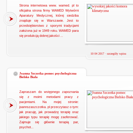
Strona internetowa www. wamed. pl to
oficjalna strona firmy WAMED Wytwórni
Aparatury Medycznej, której siedziba
znajduje się w Warszawie. Jest to
przedsiębiorstwo z sporymi tradycjami
założona już w 1949 roku. WAMED para
się produkcją dobrej jakości ...
10 04 2017 ·
szczegóły wpisu
Joanna Szczotka pomoc psychologiczna
Bielsko Biała
Zapraszam do wstępnego zapoznania
się z moimi metodami pracy z
pacjentami. Na mojej stronie:
joannszaszczotka. pl przeczytasz o tym:
jak pracuję, jak prowadzę terapię oraz
jakiego typu terapię mogę zaoferować.
Zajmuje się głównie terapią par,
psychot...