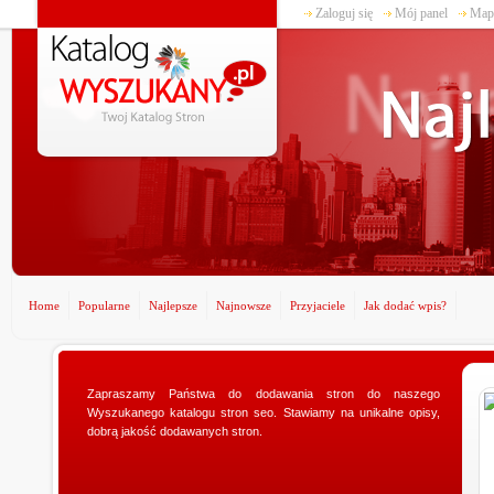
Zaloguj się
Mój panel
Mapa
Home
Popularne
Najlepsze
Najnowsze
Przyjaciele
Jak dodać wpis?
terstwogadzetow.com
Zapraszamy Państwa do dodawania stron do naszego
www
Wyszukanego katalogu stron seo. Stawiamy na unikalne opisy,
sz doskonałego prezentu dla swojej
Pos
dobrą jakość dodawanych stron.
? Specjalnie dla Was utworzyliśmy sklep
dzi
twogadzetow.com, w którym wyszukacie
min
.
nie