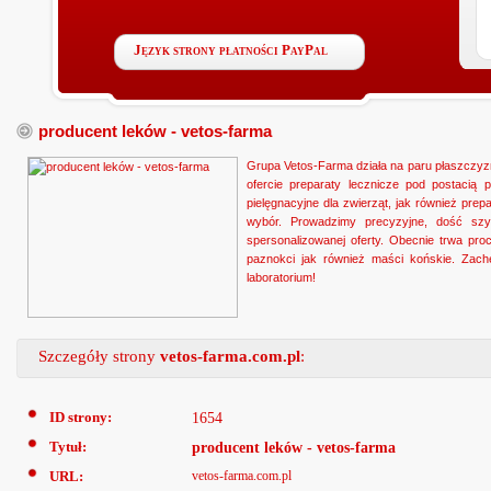
Język strony płatności PayPal
producent leków - vetos-farma
Grupa Vetos-Farma działa na paru płaszczyzn
ofercie preparaty lecznicze pod postacią
pielęgnacyjne dla zwierząt, jak również pr
wybór. Prowadzimy precyzyjne, dość szyb
spersonalizowanej oferty. Obecnie trwa pro
paznokci jak również maści końskie. Zac
laboratorium!
Szczegóły strony
vetos-farma.com.pl
:
ID strony:
1654
Tytuł:
producent leków - vetos-farma
URL:
vetos-farma.com.pl