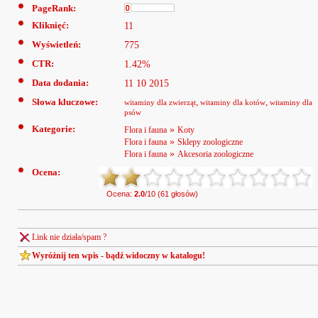
PageRank:
Kliknięć:
11
Wyświetleń:
775
CTR:
1.42%
Data dodania:
11 10 2015
Słowa kluczowe:
,
,
witaminy dla zwierząt
witaminy dla kotów
witaminy dla
psów
Kategorie:
»
Flora i fauna
Koty
»
Flora i fauna
Sklepy zoologiczne
»
Flora i fauna
Akcesoria zoologiczne
Ocena:
Ocena:
2.0
/10 (61 głosów)
Link nie działa/spam ?
Wyróżnij ten wpis - bądź widoczny w katalogu!