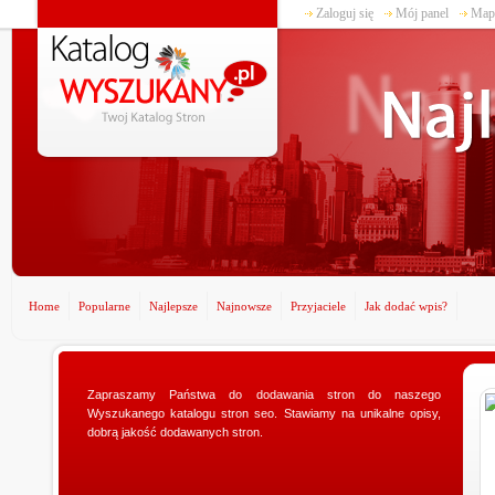
Zaloguj się
Mój panel
Mapa
Home
Popularne
Najlepsze
Najnowsze
Przyjaciele
Jak dodać wpis?
Zapraszamy Państwa do dodawania stron do naszego
www.ministerstwogadzetow.com
Wyszukanego katalogu stron seo. Stawiamy na unikalne opisy,
Poszukujesz doskonałego prezentu dla swojej
dobrą jakość dodawanych stron.
dziewczyny? Specjalnie dla Was utworzyliśmy sklep
ministerstwogadzetow.com, w którym wyszukacie
niezmierni...