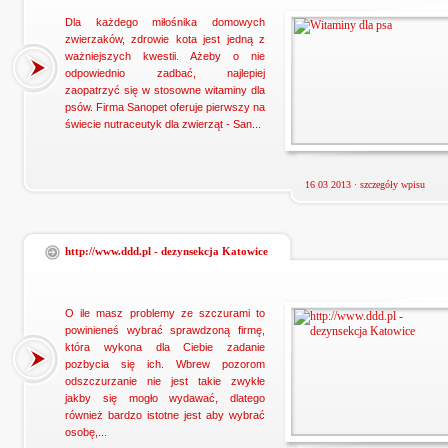
Dla każdego miłośnika domowych
zwierzaków, zdrowie kota jest jedną z
ważniejszych kwestii. Ażeby o nie
odpowiednio zadbać, najlepiej
zaopatrzyć się w stosowne witaminy dla
psów. Firma Sanopet oferuje pierwszy na
świecie nutraceutyk dla zwierząt - San...
16 03 2013 ·
szczegóły wpisu
http://www.ddd.pl - dezynsekcja Katowice
O ile masz problemy ze szczurami to
powinieneś wybrać sprawdzoną firmę,
która wykona dla Ciebie zadanie
pozbycia się ich. Wbrew pozorom
odszczurzanie nie jest takie zwykłe
jakby się mogło wydawać, dlatego
również bardzo istotne jest aby wybrać
osobę,...